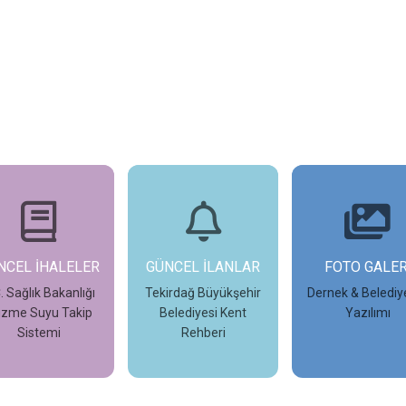
NCEL İHALELER
GÜNCEL İLANLAR
FOTO GALER
. Sağlık Bakanlığı
Tekirdağ Büyükşehir
Dernek & Belediy
zme Suyu Takip
Belediyesi Kent
Yazılımı
Sistemi
Rehberi
İncele
İncele
İncele