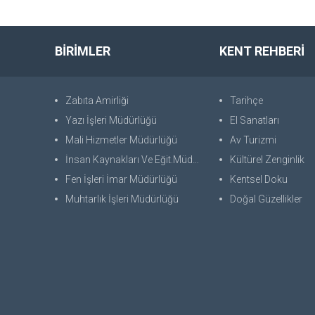
BİRİMLER
KENT REHBERİ
Zabıta Amirliği
Tarihçe
Yazı İşleri Müdürlüğü
El Sanatları
Mali Hizmetler Müdürlüğü
Av Turizmi
İnsan Kaynakları Ve Eğit.Müdürlüğü
Kültürel Zenginlik
Fen İşleri İmar Müdürlüğü
Kentsel Doku
Muhtarlık İşleri Müdürlüğü
Doğal Güzellikler