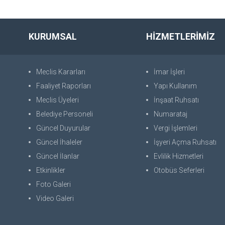
KURUMSAL
HİZMETLERİMİZ
Meclis Kararları
İmar İşleri
Faaliyet Raporları
Yapı Kullanım
Meclis Üyeleri
İnşaat Ruhsatı
Belediye Personeli
Numarataj
Güncel Duyurular
Vergi İşlemleri
Güncel İhaleler
İşyeri Açma Ruhsatı
Güncel İlanlar
Evlilik Hizmetleri
Etkinlikler
Otobüs Seferleri
Foto Galeri
Video Galeri