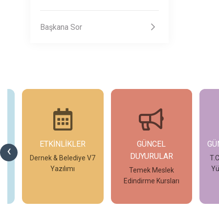
Başkana Sor
ETKİNLİKLER
GÜNCEL
GÜ
‹
DUYURULAR
 V7
Dernek & Belediye V7
T.C
Yazılımı
Yü
Temek Meslek
Edindirme Kursları
İncele
İncele